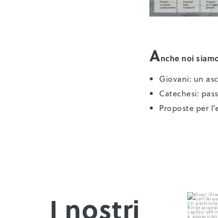
A
nche noi siamo
Giovani: un as
Catechesi: pass
Proposte per l’
I nostri